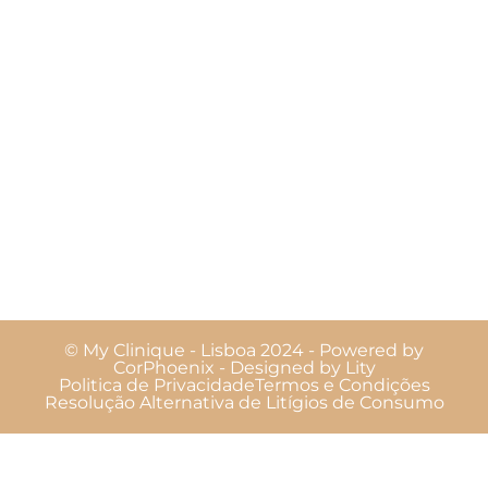
© My Clinique - Lisboa 2024 - Powered by
CorPhoenix - Designed by
Lity
Politica de Privacidade
Termos e Condições
Resolução Alternativa de Litígios de Consumo