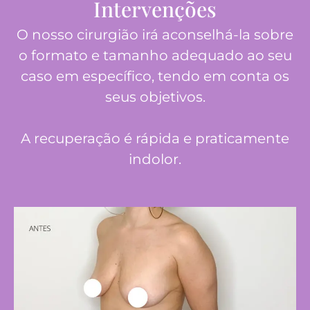
Intervenções
O nosso cirurgião irá aconselhá-la sobre
o formato e tamanho adequado ao seu
caso em específico, tendo em conta os
seus objetivos.
A recuperação é rápida e praticamente
indolor.