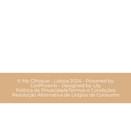
© My Clinique - Lisboa 2024 - Powered by
CorPhoenix - Designed by
Lity
Politica de Privacidade
Termos e Condições
Resolução Alternativa de Litígios de Consumo